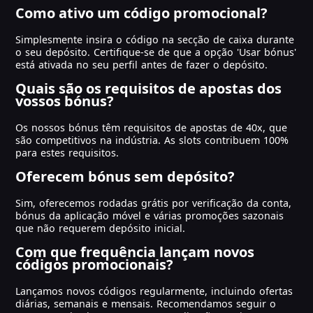
Como ativo um código promocional?
Simplesmente insira o código na secção de caixa durante
o seu depósito. Certifique-se de que a opção 'Usar bónus'
está ativada no seu perfil antes de fazer o depósito.
Quais são os requisitos de apostas dos
vossos bónus?
Os nossos bónus têm requisitos de apostas de 40x, que
são competitivos na indústria. As slots contribuem 100%
para estes requisitos.
Oferecem bónus sem depósito?
Sim, oferecemos rodadas grátis por verificação da conta,
bónus da aplicação móvel e várias promoções sazonais
que não requerem depósito inicial.
Com que frequência lançam novos
códigos promocionais?
Lançamos novos códigos regularmente, incluindo ofertas
diárias, semanais e mensais. Recomendamos seguir o