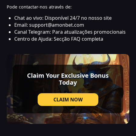
Pode contactar-nos através de:
Chat ao vivo: Disponível 24/7 no nosso site
Email:
support@amonbet.com
Canal Telegram: Para atualizações promocionais
Centro de Ajuda: Secção FAQ completa
Claim Your Exclusive Bonus
Today
CLAIM NOW