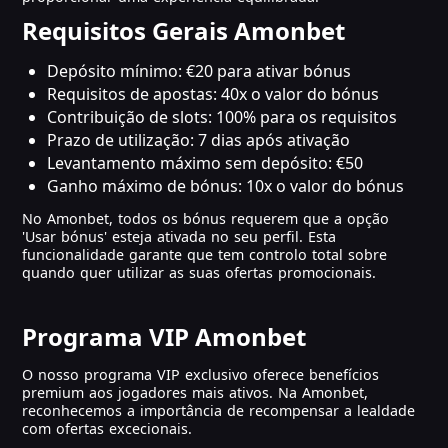
Requisitos Gerais Amonbet
Depósito mínimo: €20 para ativar bónus
Requisitos de apostas: 40x o valor do bónus
Contribuição de slots: 100% para os requisitos
Prazo de utilização: 7 dias após ativação
Levantamento máximo sem depósito: €50
Ganho máximo de bónus: 10x o valor do bónus
No Amonbet, todos os bónus requerem que a opção
'Usar bónus' esteja ativada no seu perfil. Esta
funcionalidade garante que tem controlo total sobre
quando quer utilizar as suas ofertas promocionais.
Programa VIP Amonbet
O nosso programa VIP exclusivo oferece benefícios
premium aos jogadores mais ativos. Na Amonbet,
reconhecemos a importância de recompensar a lealdade
com ofertas excecionais.