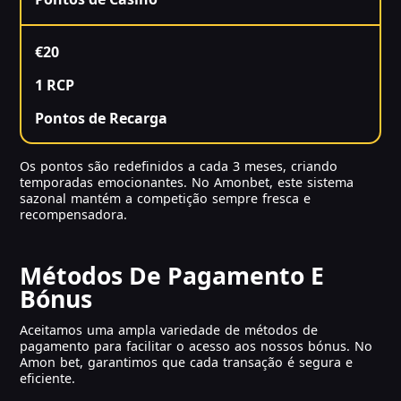
€20
1 RCP
Pontos de Recarga
Os pontos são redefinidos a cada 3 meses, criando
temporadas emocionantes. No Amonbet, este sistema
sazonal mantém a competição sempre fresca e
recompensadora.
Métodos De Pagamento E
Bónus
Aceitamos uma ampla variedade de métodos de
pagamento para facilitar o acesso aos nossos bónus. No
Amon bet, garantimos que cada transação é segura e
eficiente.