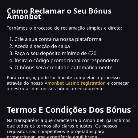
Como Reclamar o Seu Bónus
Amonbet
Tornámos o processo de reclamação simples e direto:
Crie a sua conta na nossa plataforma
Aceda à secção de caixa
Faça o seu depósito mínimo de €20
Insira o código promocional correspondente
O bónus será creditado automaticamente
Para começar, pode facilmente completar o processo
através do nosso
Amonbet Casino registration
e começar
a desfrutar dos nossos bónus imediatamente.
Termos E Condições Dos Bónus
Na transparência que caracteriza o Amon bet, garantimos
que todos os termos são claros e justos. Os nossos
requisitos são competitivos e projetados para
proporcionar uma experiência equilibrada.